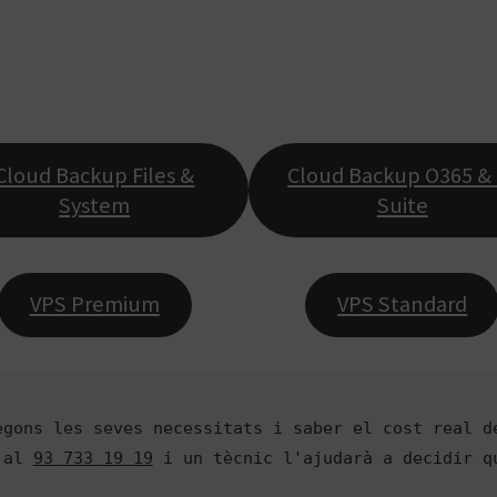
Cloud Backup Files &
Cloud Backup O365 & 
System
Suite
VPS Premium
VPS Standard
gons les seves necessitats i saber el cost real de
 al 
93 733 19 19
 i un tècnic l'ajudarà a decidir qu