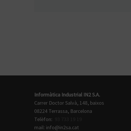
Informàtica Industrial IN2 S.A.
Carrer Doctor Salvà, 148, baixos
08224 Terrassa, Barcelona
Telèfon:
93 733 19 19
mail: info@in2sa.cat