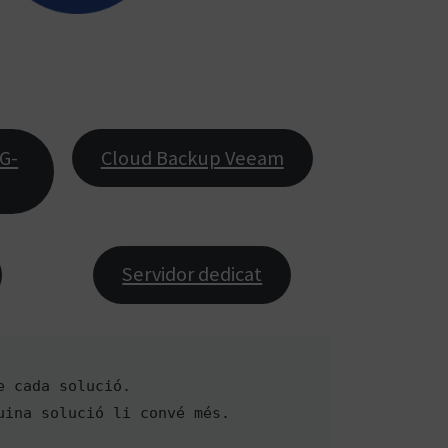
G-
Cloud Backup Veeam
Servidor dedicat
 cada solució. 

ina solució li convé més.
