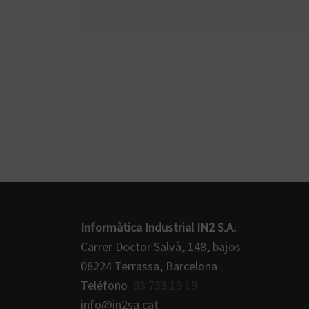
Informàtica Industrial IN2 S.A.
Carrer Doctor Salvà, 148, bajos
08224 Terrassa, Barcelona
Teléfono
93 733 19 19
info@in2sa.cat