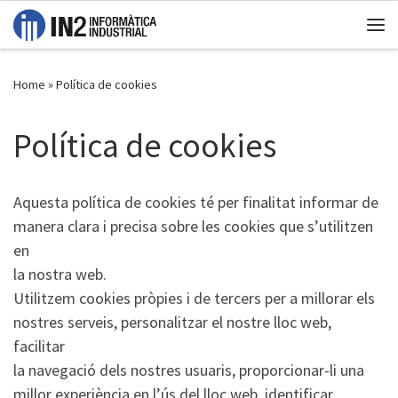
Skip to content
Me
Home
»
Política de cookies
Política de cookies
Aquesta política de cookies té per finalitat informar de
manera clara i precisa sobre les cookies que s’utilitzen
en
la nostra web.
Utilitzem cookies pròpies i de tercers per a millorar els
nostres serveis, personalitzar el nostre lloc web,
facilitar
la navegació dels nostres usuaris, proporcionar-li una
millor experiència en l’ús del lloc web, identificar