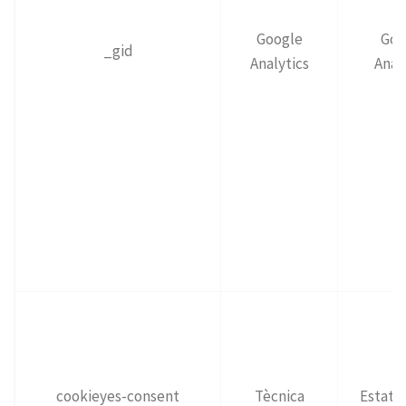
Google
Goo
_gid
Analytics
Anal
cookieyes-consent
Tècnica
Estat 