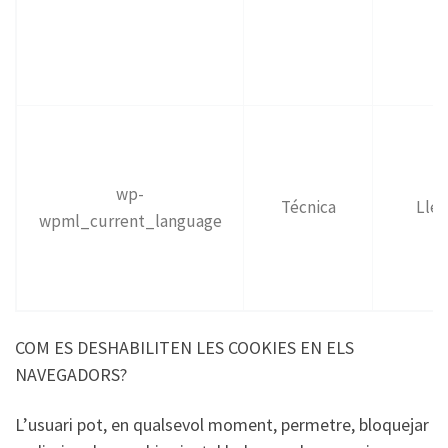
wp-
Técnica
Lle
wpml_current_language
COM ES DESHABILITEN LES COOKIES EN ELS
NAVEGADORS?
L’usuari pot, en qualsevol moment, permetre, bloquejar