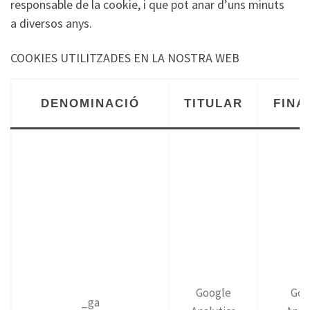
responsable de la cookie, i que pot anar d’uns minuts
a diversos anys.
COOKIES UTILITZADES EN LA NOSTRA WEB
DENOMINACIÓ
TITULAR
FINA
Google
Goo
_ga