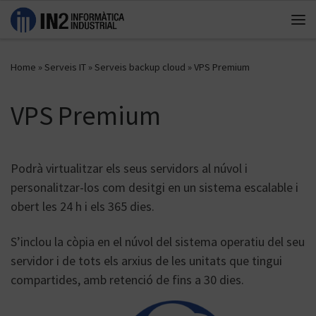
Skip to content
Me
Home
»
Serveis IT
»
Serveis backup cloud
»
VPS Premium
VPS Premium
Podrà virtualitzar els seus servidors al núvol i
personalitzar-los com desitgi en un sistema escalable i
obert les 24 h i els 365 dies.
S’inclou la còpia en el núvol del sistema operatiu del seu
servidor i de tots els arxius de les unitats que tingui
compartides, amb retenció de fins a 30 dies.