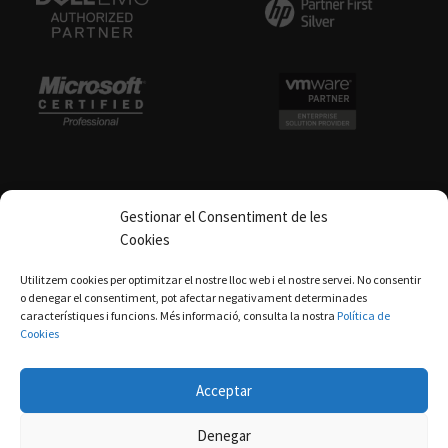
Gestionar el Consentiment de les
Cookies
Política de qualitat
Utilitzem cookies per optimitzar el nostre lloc web i el nostre servei. No consentir
o denegar el consentiment, pot afectar negativament determinades
característiques i funcions. Més informació, consulta la nostra
Política de
Cookies
avis legal
|
política de privacitat
|
cookies
|
Política
de privacitat xarxes socials
Acceptar
© 2026
IN2 - Informàtica industrial
– All rights reserved
Denegar
Powered by
– Designed with the
Customizr theme