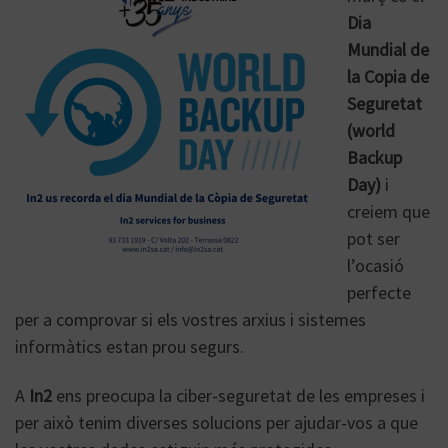
Dia
Mundial de
la Copia de
Seguretat
(world
Backup
Day)
i
creiem que
pot ser
l’ocasió
perfecte
per a comprovar si els vostres arxius i sistemes
informàtics estan prou segurs.
A
In2
ens preocupa la ciber-seguretat de les empreses i
per això tenim diverses solucions per ajudar-vos a que