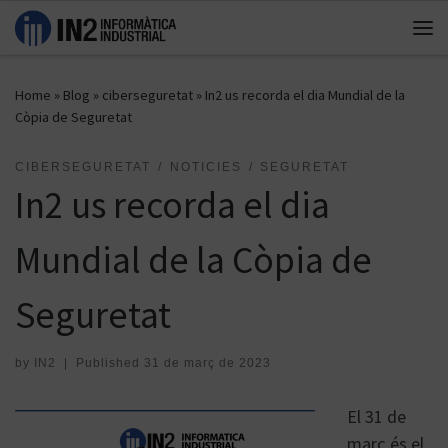
Skip to content
Me
Home
»
Blog
»
ciberseguretat
»
In2 us recorda el dia Mundial de la
Còpia de Seguretat
CIBERSEGURETAT
NOTICIES
SEGURETAT
In2 us recorda el dia
Mundial de la Còpia de
Seguretat
by
IN2
|
Published
31 de març de 2023
El 31 de
març és el