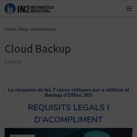
Skip to content
Me
Home
»
Blog
»
Cloud Backup
Cloud Backup
2 posts
Des de Informàtica Industrial publiquem les 7 raons crítiques per
les que recomanem a les empreses que facin us del backup de les
dades dOffice 365: La cinquena raó és per els “Requisits legals
i d’acompliment”. Pot passar que la seva empresa necessiti
recuperar de forma inesperada emails, arxius o altres tipus