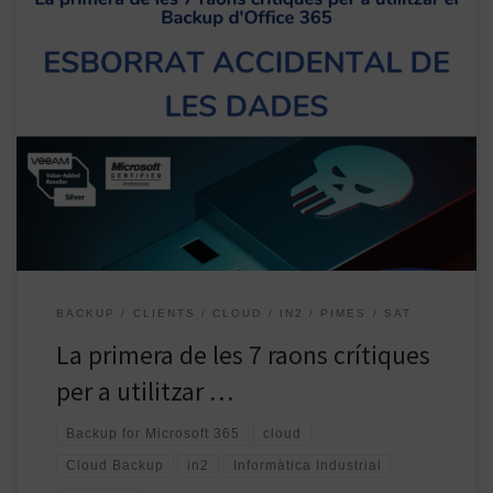
Moltes empreses s’han decidit per Microsoft 365 per la facilitat que
ofereix per el treball en grup al núvol. Tot i que el seu ús s’ha
generalitzat moltes empreses desconeixen la utilitat anomenada
backup for Microsoft 365, que permet protegir totes les dades del
Office 365. És important conèixer que […]
BACKUP
CLIENTS
CLOUD
IN2
PIMES
SAT
La primera de les 7 raons crítiques
per a utilitzar …
Backup for Microsoft 365
cloud
Cloud Backup
in2
Informàtica Industrial