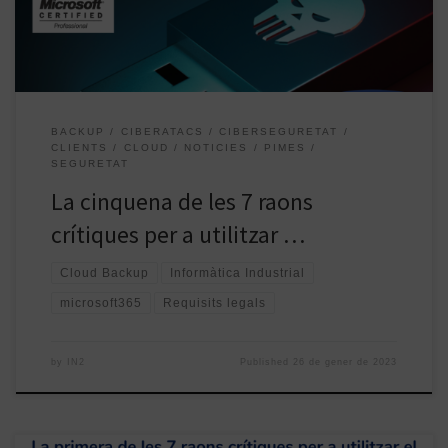
de dades […]
BACKUP
CIBERATACS
CIBERSEGURETAT
CLIENTS
CLOUD
NOTICIES
PIMES
SEGURETAT
La cinquena de les 7 raons
crítiques per a utilitzar …
Cloud Backup
Informàtica Industrial
microsoft365
Requisits legals
by
IN2
Published
26 de gener de 2023