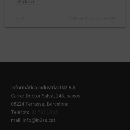
OneDrive
by
IN2
Published
17 d'octubre de 2022
Informàtica Industrial IN2 S.A.
Carrer Doctor Salvà, 148, baixos
08224 Terrassa, Barcelona
Telèfon:
93 733 19 19
mail: info@in2sa.cat