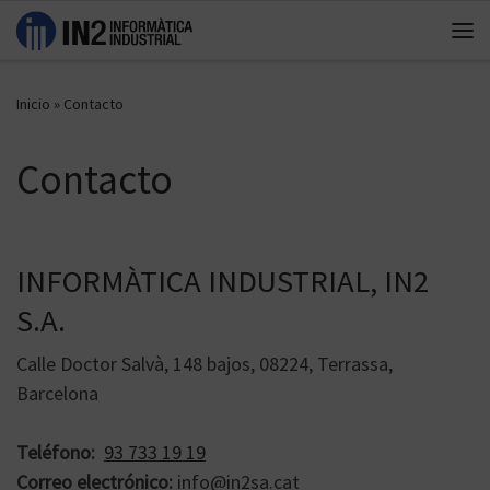
Saltar al contenido
Me
Inicio
»
Contacto
Contacto
INFORMÀTICA INDUSTRIAL, IN2
S.A.
Calle Doctor Salvà, 148 bajos, 08224, Terrassa,
Barcelona
Teléfono:
93 733 19 19
Correo electrónico:
info@in2sa.cat