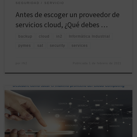
SEGURIDAD
SERVICIO
Antes de escoger un proveedor de
servicios cloud, ¿Qué debes …
backup
cloud
in2
Informàtica Industrial
pymes
sat
security
services
por
IN2
Publicada
1 de febrero de 2021
En un artículo anterior titulado prometimos explicar con más
detalle cada una de las tecnologías que creemos que cambiarán
el futuro de las empresas después de Covid19 y cómo IN2 puede
ayudar a facilitar el proceso de adaptación a ellas. Ahora es el