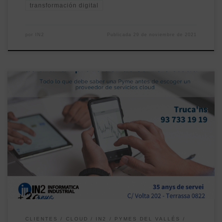
transformación digital
por
IN2
Publicada
29 de noviembre de 2021
La situación actual de crisis provocada por el Covid-19 ha
acelerado las necesidades de digitalización de muchas pymes y
en este proceso es básico confiar en soluciones seguras, fiables,
rápidas y asumibles económicamente para que el proceso de
digitalización sea el adecuado a las necesidades reales de cada
empresa. Las […]
CLIENTES
CLOUD
IN2
PYMES DEL VALLÉS