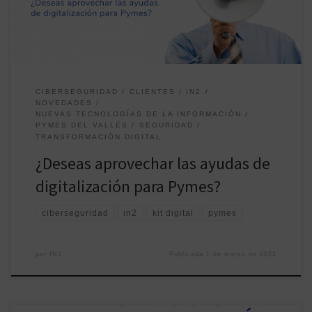
en la digitalización de una pyme […]
CIBERSEGURIDAD
CLIENTES
IN2
NOVEDADES
NUEVAS TECNOLOGÍAS DE LA INFORMACIÓN
PYMES DEL VALLÉS
SEGURIDAD
TRANSFORMACIÓN DIGITAL
¿Deseas aprovechar las ayudas de
digitalización para Pymes?
ciberseguridad
in2
kit digital
pymes
por
IN2
Publicada
1 de marzo de 2022