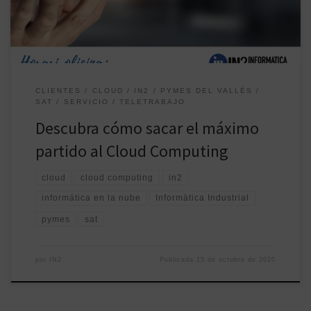
momento de aprender a tener tus herramientas […]
CLIENTES
CLOUD
IN2
PYMES DEL VALLÉS
SAT
SERVICIO
TELETRABAJO
Descubra cómo sacar el máximo
partido al Cloud Computing
cloud
cloud computing
in2
informática en la nube
Informàtica Industrial
pymes
sat
por
IN2
Publicada
15 de octubre de 2020