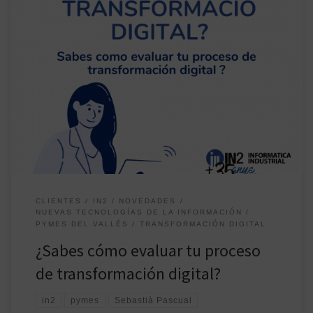
La pandemia del Covid ha ayudado a acelerar el uso de las
herramientas digitales en las empresas, pero eso no quiere decir
que el proceso de transformación digital se haga de forma
correcta. Según un estudio de Informática Industrial, realizado en
una muestra de Pymes del Vallés, lo más importante […]
CLIENTES
IN2
NOVEDADES
NUEVAS TECNOLOGÍAS DE LA INFORMACIÓN
PYMES DEL VALLÉS
TRANSFORMACIÓN DIGITAL
¿Sabes cómo evaluar tu proceso
de transformación digital?
in2
pymes
Sebastià Pascual